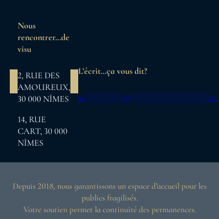
Aller
au
Nous
contenu
rencontrer…de
visu
L’écrit…ça vous dit?
2, RUE DES
AMOUREUX,
se
*********
@
******************
ts.
30 000 NÎMES
14, RUE
CART, 30 000
NÎMES
Depuis 2018, nous garantissons un espace d’accueil pour les
publics fragilisés.
Votre soutien permet la continuité des permanences.