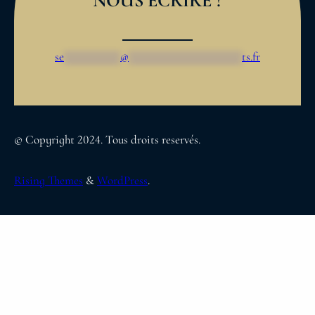
NOUS ECRIRE ?
se
*********
@
******************
ts.fr
© Copyright 2024. Tous droits reservés.
Rising Themes
&
WordPress
.