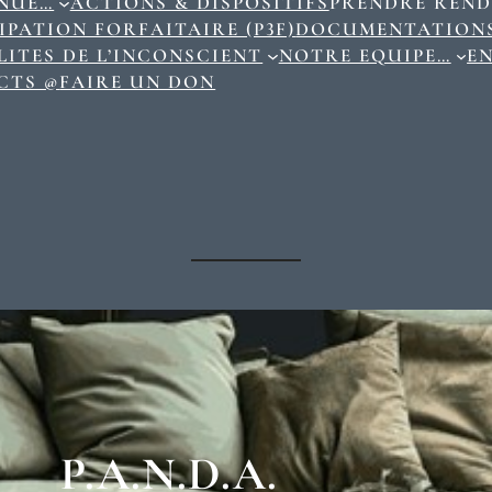
ENUE…
ACTIONS & DISPOSITIFS
PRENDRE REND
IPATION FORFAITAIRE (P3F)
DOCUMENTATION
ITES DE L’INCONSCIENT
NOTRE EQUIPE…
E
CTS @
FAIRE UN DON
P.A.N.D.A.