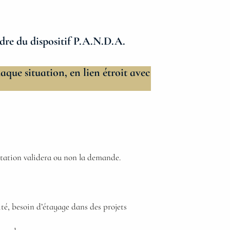
dre du dispositif
P.A.N.D.A
.
haque situation, en lien étroit avec
entation validera ou non la demande.
ité, besoin d’étayage dans des projets