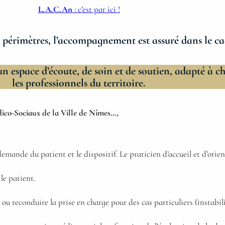
L.A.C.An
: c’est par ici !
s périmètres, l’accompagnement est assuré dans le ca
r un espace d’écoute, de soin et de soutien, adapté à c
les professionnels du territoire.
dico-Sociaux de la Ville de Nîmes…,
emande du patient et le dispositif. Le praticien d’accueil et d’ori
 le patient.
 ou reconduire la prise en charge pour des cas particuliers (instabil