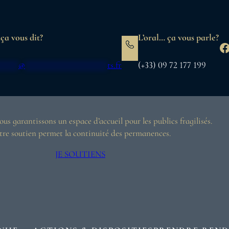
ça vous dit?
L’oral… ça vous parle?
F
*****
@
******************
ts.fr
(+33) 09 72 177 199
us garantissons un espace d’accueil pour les publics fragilisés.
tre soutien permet la continuité des permanences.
JE SOUTIENS