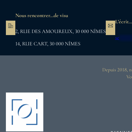
Aller
au
Nous rencontrer…de visu
contenu
L’écrit…
2, RUE DES AMOUREUX, 30 000 NÎMES
se
****
14, RUE CART, 30 000 NÎMES
Depuis 2018, no
Vo