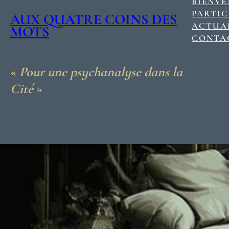
BIENV
PARTIC
AUX QUATRE COINS DES
ACTUAL
MOTS
CONTA
«
Pour une psychanalyse dans la
Cité
»