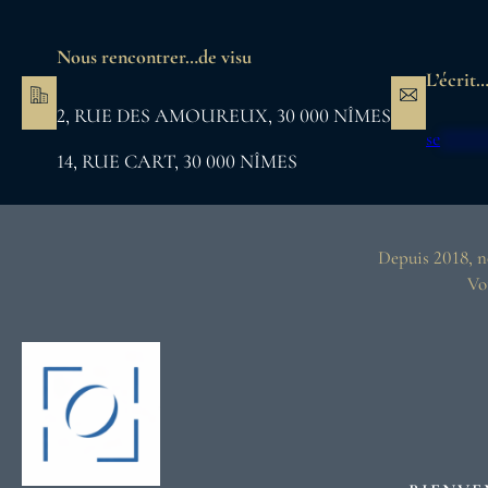
Aller
au
Nous rencontrer…de visu
contenu
L’écrit…
2, RUE DES AMOUREUX, 30 000 NÎMES
se
****
14, RUE CART, 30 000 NÎMES
Depuis 2018, no
Vo