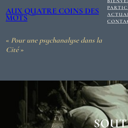
BIENV
PARTIC
AUX QUATRE COINS DES
ACTUAL
MOTS
CONTA
«
Pour une psychanalyse dans la
Cité
»
SOUT