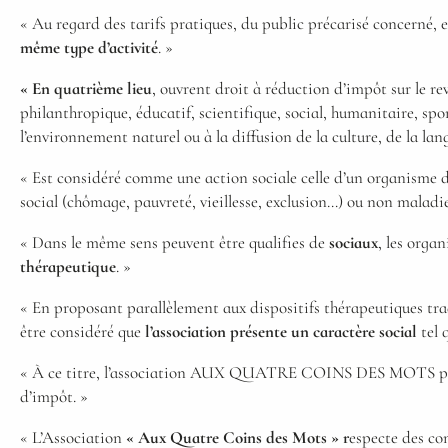
« Au regard des tarifs pratiques, du public précarisé concerné, 
même type d’activité
. »
« En quatrième lieu
, ouvrent droit à réduction d’impôt sur le r
philanthropique, éducatif, scientifique, social, humanitaire, spor
l’environnement naturel ou à la diffusion de la culture, de la lan
« Est considéré comme une action sociale celle d’un organisme don
social (chômage, pauvreté, vieillesse, exclusion…) ou non maladie
« Dans le même sens peuvent être qualifies de
sociaux
, les orga
thérapeutique
. »
« En proposant parallèlement aux dispositifs thérapeutiques tradi
être considéré que
l’association présente un caractère social
tel q
« À ce titre, l’association AUX QUATRE COINS DES MOTS 
d’impôt. »
« L’Association
« Aux Quatre Coins des Mots » r
especte des co