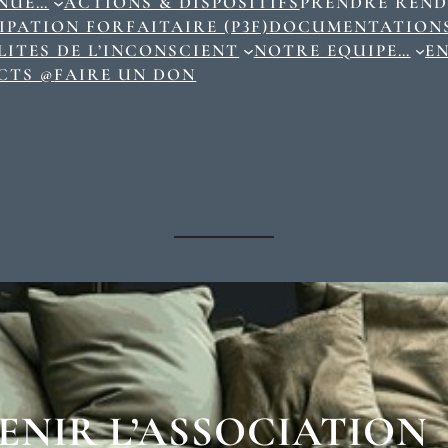
ENUE…
ACTIONS & DISPOSITIFS
PRENDRE REND
IPATION FORFAITAIRE (P3F)
DOCUMENTATION
ITES DE L’INCONSCIENT
NOTRE EQUIPE…
E
CTS @
FAIRE UN DON
ENIR L’ASSOCIATION