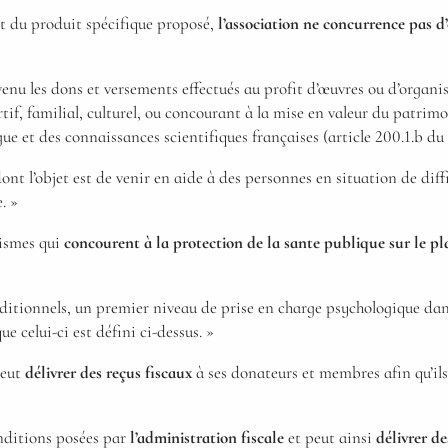
et du produit spécifique proposé,
l’association ne concurrence pas d
evenu les dons et versements effectués au profit d’œuvres ou d’organ
tif, familial, culturel, ou concourant à la mise en valeur du patrimo
gue et des connaissances scientifiques françaises (article 200.1.b du
t l’objet est de venir en aide à des personnes en situation de diffic
. »
nismes qui
concourent à la protection de la sante publique sur le pl
tionnels, un premier niveau de prise en charge psychologique dans le
ue celui-ci est défini ci-dessus. »
peut
délivrer des reçus fiscaux
à ses donateurs et membres afin qu’ils
nditions posées par
l’administration fiscale
et peut ainsi
délivrer d