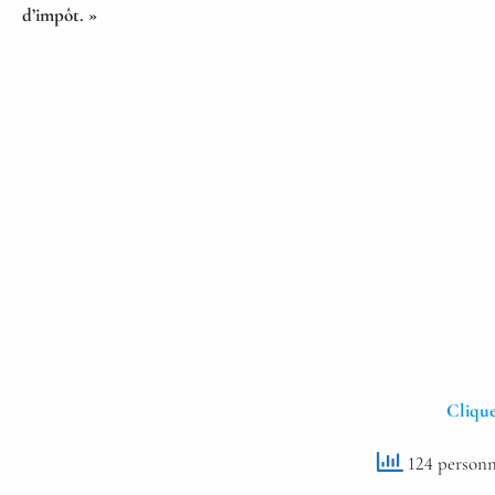
d’impôt. »
Clique
124 personn