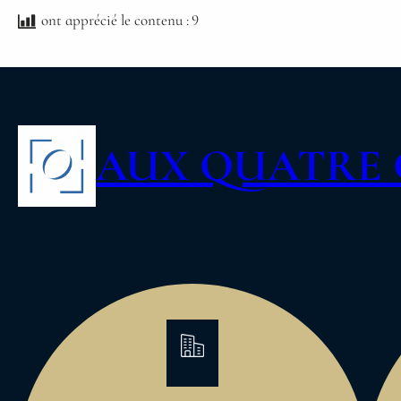
ont apprécié le contenu :
9
AUX QUATRE 