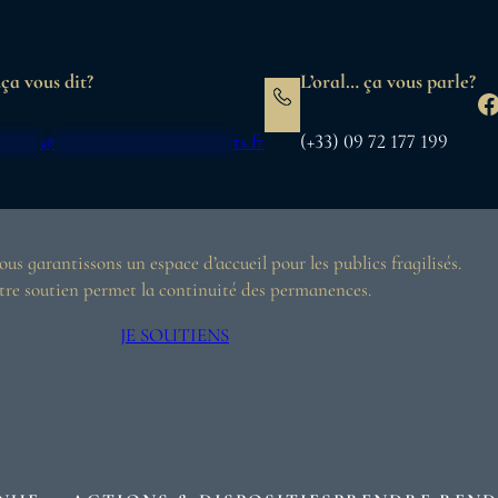
ça vous dit?
L’oral… ça vous parle?
F
*****
@
******************
ts.fr
(+33) 09 72 177 199
us garantissons un espace d’accueil pour les publics fragilisés.
tre soutien permet la continuité des permanences.
JE SOUTIENS